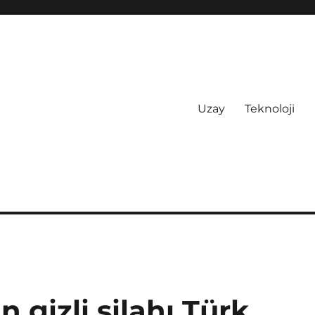
Uzay
Teknoloji
 gizli silahı Türk