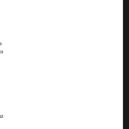
a
in
ız