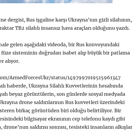
e dergisi, Rus işgaline karşı Ukrayna’nın gizli silahının,
aktar TB2 silahlı insansız hava araçları olduğunu yazdı.
 hale gelen aşağıdaki videoda, bir Rus konvoyundaki
füze sisteminin doğrudan isabet alıp büyük bir patlama
er alıyor.
r.com/ArmedForcesUkr/status/1497997019515961347
zalı haberde, Ukrayna Silahlı Kuvvetlerinin hesabında
iyah beyaz görüntülerin, son günlerde sosyal medyada
Ukrayna drone saldırılarının Rus kuvvetleri üzerindeki
österen birkaç görüntüden biri olduğu belirtiliyor. Bir
sisindeki bilgisayar ekranının cep telefonu kaydı gibi
drone’nun saldırısı sonrası, tesisteki insanların alkışlar