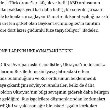
de, “Türk drone’ları küçük ve hafif (ABD ordusunun
an yaklaşık yedi kat daha hafif), bir seferde 30 saate
 kalmalarını sağlayan 12 metrelik kanat açıklığına sahi
ı üreten şirket olan Baykar Technologies’in tanıtım
öre dört lazer güdümlü füze taşıyabiliyor” ifadeleri
NE’LARININ UKRAYNA’DAKİ ETKİSİ
li ve Avrupalı ​​askeri analistler, Ukrayna’nın insansız
rılarının Rus ilerlemesini yavaşlatmadaki erken
tkıda bulunduğunu ve Rus ordusunun beklenmedik
taya çıkardığını söylüyor. Analistler, belki de daha
oların Ukrayna’nın bilgi savaşının giderek daha belirgin
ne geldiğini, Rus işgalcilere düşmanlarından korkmaları
rdiğini ve yaklaşan ağır bir askeri işgalin korkuları