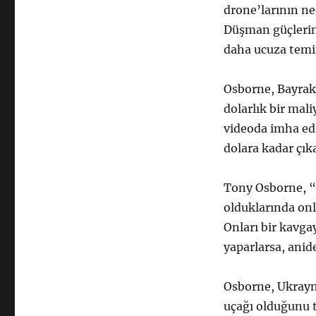
drone’larının ne
Düşman güçlerine
daha ucuza temin
Osborne, Bayrakt
dolarlık bir mal
videoda imha ed
dolara kadar çıka
Tony Osborne, “B
olduklarında on
Onları bir kavga
yaparlarsa, anid
Osborne, Ukrayn
uçağı olduğunu t