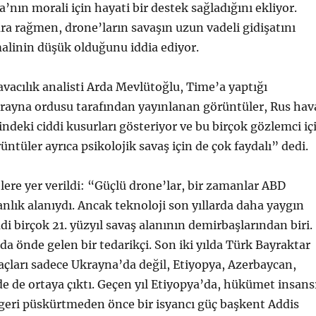
’nın morali için hayati bir destek sağladığını ekliyor.
a rağmen, drone’ların savaşın uzun vadeli gidişatını
alinin düşük olduğunu iddia ediyor.
avacılık analisti Arda Mevlütoğlu, Time’a yaptığı
rayna ordusu tarafından yayınlanan görüntüler, Rus hav
deki ciddi kusurları gösteriyor ve bu birçok gözlemci iç
üntüler ayrıca psikolojik savaş için de çok faydalı” dedi.
lere yer verildi: “Güçlü drone’lar, bir zamanlar ABD
ık alanıydı. Ancak teknoloji son yıllarda daha yaygın
di birçok 21. yüzyıl savaş alanının demirbaşlarından biri.
da önde gelen bir tedarikçi. Son iki yılda Türk Bayraktar
açları sadece Ukrayna’da değil, Etiyopya, Azerbaycan,
de de ortaya çıktı. Geçen yıl Etiyopya’da, hükümet insans
 geri püskürtmeden önce bir isyancı güç başkent Addis