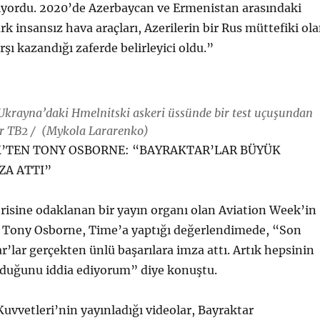
ıyordu. 2020’de Azerbaycan ve Ermenistan arasındaki
rk insansız hava araçları, Azerilerin bir Rus müttefiki ol
şı kazandığı zaferde belirleyici oldu.”
Ukrayna’daki Hmelnitski askeri üssünde bir test uçuşundan
ar TB2 / (Mykola Lararenko)
’TEN TONY OSBORNE: “BAYRAKTAR’LAR BÜYÜK
ZA ATTI”
risine odaklanan bir yayın organı olan Aviation Week’in
i Tony Osborne, Time’a yaptığı değerlendimede, “Son
ar’lar gerçekten ünlü başarılara imza attı. Artık hepsinin
lduğunu iddia ediyorum” diye konuştu.
Kuvvetleri’nin yayınladığı videolar, Bayraktar