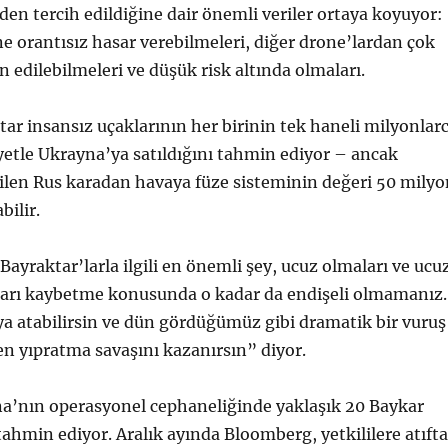
den tercih edildiğine dair önemli veriler ortaya koyuyor:
 orantısız hasar verebilmeleri, diğer drone’lardan çok
 edilebilmeleri ve düşük risk altında olmaları.
ar insansız uçaklarının her birinin tek haneli milyonlar
iyetle Ukrayna’ya satıldığını tahmin ediyor – ancak
ilen Rus karadan havaya füze sisteminin değeri 50 milyo
bilir.
ayraktar’larla ilgili en önemli şey, ucuz olmaları ve ucu
ları kaybetme konusunda o kadar da endişeli olmamanız.
ya atabilirsin ve dün gördüğümüz gibi dramatik bir vuruş
en yıpratma savaşını kazanırsın” diyor.
a’nın operasyonel cephaneliğinde yaklaşık 20 Baykar
ahmin ediyor. Aralık ayında Bloomberg, yetkililere atıfta