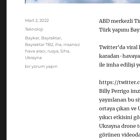
Yayın
Mart 2, 2022
ABD merkezli Tim
tarihi
Kategoriler
Teknoloji
Türk yapımı Bayr
Etiketler
Baykar
,
Bayraktar
,
Bayraktar TB2
,
iha
,
insansız
Twitter’da viral
hava aracı
,
rusya
,
Siha
,
karadan-havaya 
Ukrayna
ile imha edilişi y
Time:
bir yorum yapın
“Ukrayna’nın
gizli
https://twitte
silahı
Billy Perrigo im
Türk
drone’ları”
yayınlanan bu s
için
ortaya çıkan ve 
yıkıcı etkisini g
Ukrayna drone te
görünen videoda, 