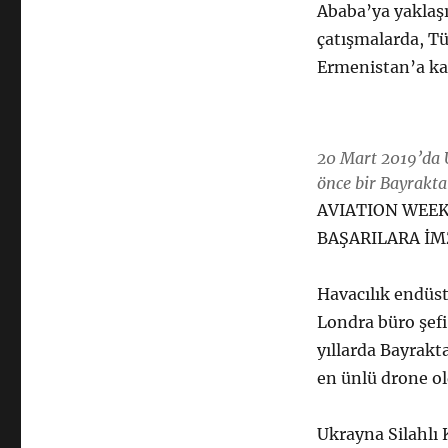
Ababa’ya yaklaş
çatışmalarda, Tü
Ermenistan’a kar
20 Mart 2019’da 
önce bir Bayrakt
AVIATION WEEK
BAŞARILARA İM
Havacılık endüst
Londra büro şef
yıllarda Bayrakt
en ünlü drone o
Ukrayna Silahlı 