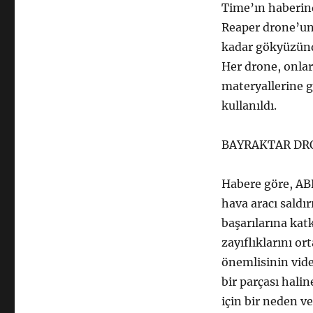
Time’ın haberin
Reaper drone’und
kadar gökyüzünde
Her drone, onlar
materyallerine g
kullanıldı.
BAYRAKTAR DRO
Habere göre, ABD’
hava aracı saldı
başarılarına ka
zayıflıklarını or
önemlisinin vide
bir parçası hali
için bir neden ve