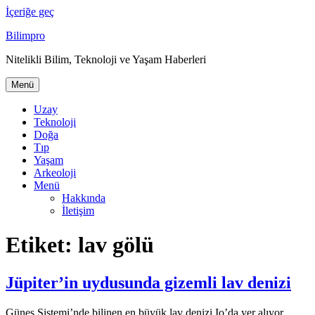
İçeriğe geç
Bilimpro
Nitelikli Bilim, Teknoloji ve Yaşam Haberleri
Menü
Uzay
Teknoloji
Doğa
Tıp
Yaşam
Arkeoloji
Menü
Hakkında
İletişim
Etiket:
lav gölü
Jüpiter’in uydusunda gizemli lav denizi
Güneş Sistemi’nde bilinen en büyük lav denizi Io’da yer alıyor.