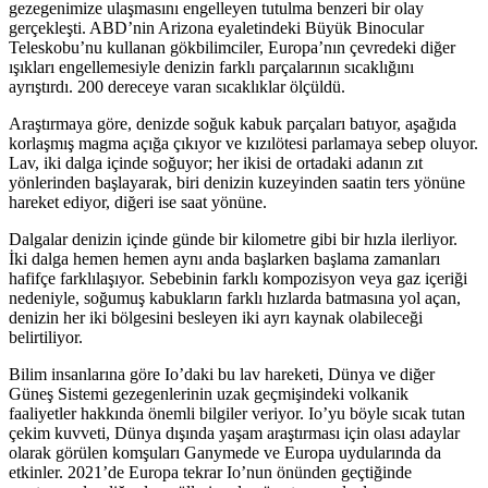
gezegenimize ulaşmasını engelleyen tutulma benzeri bir olay
gerçekleşti. ABD’nin Arizona eyaletindeki Büyük Binocular
Teleskobu’nu kullanan gökbilimciler, Europa’nın çevredeki diğer
ışıkları engellemesiyle denizin farklı parçalarının sıcaklığını
ayrıştırdı. 200 dereceye varan sıcaklıklar ölçüldü.
Araştırmaya göre, denizde soğuk kabuk parçaları batıyor, aşağıda
korlaşmış magma açığa çıkıyor ve kızılötesi parlamaya sebep oluyor.
Lav, iki dalga içinde soğuyor; her ikisi de ortadaki adanın zıt
yönlerinden başlayarak, biri denizin kuzeyinden saatin ters yönüne
hareket ediyor, diğeri ise saat yönüne.
Dalgalar denizin içinde günde bir kilometre gibi bir hızla ilerliyor.
İki dalga hemen hemen aynı anda başlarken başlama zamanları
hafifçe farklılaşıyor. Sebebinin farklı kompozisyon veya gaz içeriği
nedeniyle, soğumuş kabukların farklı hızlarda batmasına yol açan,
denizin her iki bölgesini besleyen iki ayrı kaynak olabileceği
belirtiliyor.
Bilim insanlarına göre Io’daki bu lav hareketi, Dünya ve diğer
Güneş Sistemi gezegenlerinin uzak geçmişindeki volkanik
faaliyetler hakkında önemli bilgiler veriyor. Io’yu böyle sıcak tutan
çekim kuvveti, Dünya dışında yaşam araştırması için olası adaylar
olarak görülen komşuları Ganymede ve Europa uydularında da
etkinler. 2021’de Europa tekrar Io’nun önünden geçtiğinde