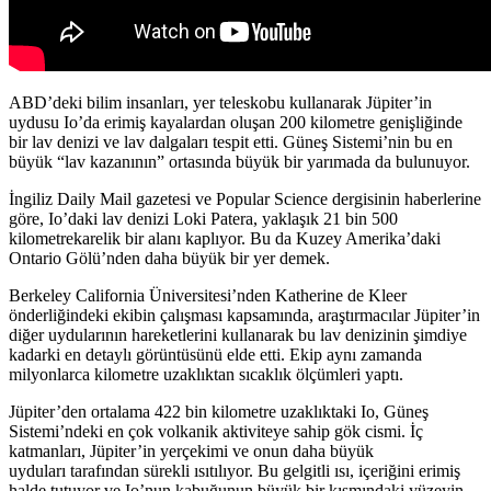
ABD’deki bilim insanları, yer teleskobu kullanarak Jüpiter’in
uydusu Io’da erimiş kayalardan oluşan 200 kilometre genişliğinde
bir lav denizi ve lav dalgaları tespit etti. Güneş Sistemi’nin bu en
büyük “lav kazanının” ortasında büyük bir yarımada da bulunuyor.
İngiliz Daily Mail gazetesi ve Popular Science dergisinin haberlerine
göre, Io’daki lav denizi Loki Patera, yaklaşık 21 bin 500
kilometrekarelik bir alanı kaplıyor. Bu da Kuzey Amerika’daki
Ontario Gölü’nden daha büyük bir yer demek.
Berkeley California Üniversitesi’nden Katherine de Kleer
önderliğindeki ekibin çalışması kapsamında, araştırmacılar Jüpiter’in
diğer uydularının hareketlerini kullanarak bu lav denizinin şimdiye
kadarki en detaylı görüntüsünü elde etti. Ekip aynı zamanda
milyonlarca kilometre uzaklıktan sıcaklık ölçümleri yaptı.
Jüpiter’den ortalama 422 bin kilometre uzaklıktaki Io, Güneş
Sistemi’ndeki en çok volkanik aktiviteye sahip gök cismi. İç
katmanları, Jüpiter’in yerçekimi ve onun daha büyük
uyduları tarafından sürekli ısıtılıyor. Bu gelgitli ısı, içeriğini erimiş
halde tutuyor ve Io’nun kabuğunun büyük bir kısmındaki yüzeyin