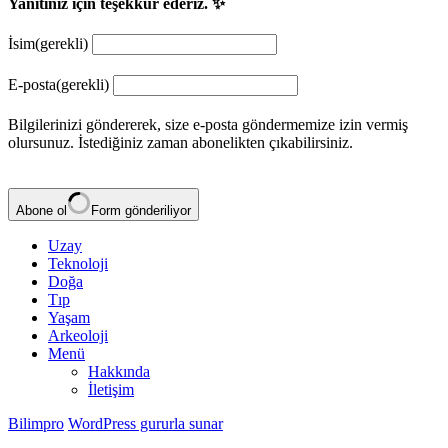
Yanıtınız için teşekkür ederiz. ✨
İsim
(gerekli)
E-posta
(gerekli)
Bilgilerinizi göndererek, size e-posta göndermemize izin vermiş
olursunuz. İstediğiniz zaman abonelikten çıkabilirsiniz.
Abone ol
Form gönderiliyor
Uzay
Teknoloji
Doğa
Tıp
Yaşam
Arkeoloji
Menü
Hakkında
İletişim
Bilimpro
WordPress gururla sunar