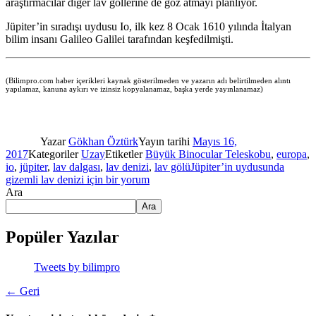
araştırmacılar diğer lav göllerine de göz atmayı planlıyor.
Jüpiter’in sıradışı uydusu Io, ilk kez 8 Ocak 1610 yılında İtalyan
bilim insanı Galileo Galilei tarafından keşfedilmişti.
(Bilimpro.com haber içerikleri kaynak gösterilmeden ve yazarın adı belirtilmeden alıntı
yapılamaz, kanuna aykırı ve izinsiz kopyalanamaz, başka yerde yayınlanamaz)
Yazar
Gökhan Öztürk
Yayın tarihi
Mayıs 16,
2017
Kategoriler
Uzay
Etiketler
Büyük Binocular Teleskobu
,
europa
,
io
,
jüpiter
,
lav dalgası
,
lav denizi
,
lav gölü
Jüpiter’in uydusunda
gizemli lav denizi için
bir yorum
Ara
Ara
Popüler Yazılar
Tweets by bilimpro
← Geri