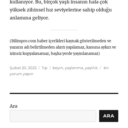
kullanıyor. Bu, birçok yaşlı insanın hala çok
yüksek zihinsel hız seviyelerine sahip olduğu
anlamına geliyor.
(Bilimpro.com haber içerikleri kaynak gösterilmeden ve
yazarın adı belirtilmeden alıntı yapılamaz, kanuna aykırı ve
izinsiz kopyalanamaz, başka yerde yayınlanamaz)
Yayın
Kategoriler
Etiketler
Araştırma:
Şubat 20, 2022
Tıp
beyin
,
yaşlanma
,
yaşlılık
bir
tarihi
60
yorum yapın
yaşına
kadar
beyin
performansı
düşmüyor!
Ara
için
ARA