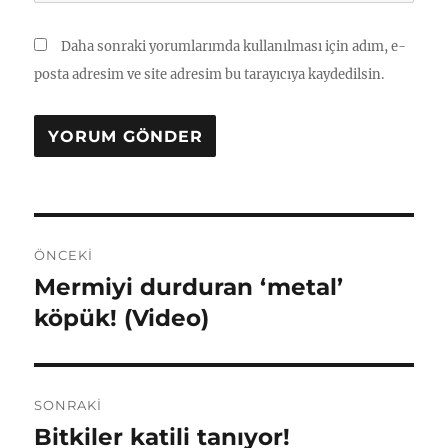
Daha sonraki yorumlarımda kullanılması için adım, e-
posta adresim ve site adresim bu tarayıcıya kaydedilsin.
Yazı
ÖNCEKI
gezinmesi
Mermiyi durduran ‘metal’
Önceki
yazı:
köpük! (Video)
SONRAKI
Bitkiler katili tanıyor!
Sonraki