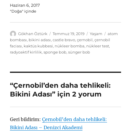
Haziran 6, 2017
"Doğa" içinde
Yazar
Yayın
Kategoriler
Etiketler
Gökhan Öztürk
Temmuz 19, 2019
Yaşam
atom
tarihi
bombası
,
bikini adası
,
castle bravo
,
çernobil
,
çernobil
faciası
,
kaktüs kubbesi
,
nükleer bomba
,
nükleer test
,
radyoaktif kirlilik
,
sponge bob
,
sünger bob
“Çernobil’den daha tehlikeli:
Bikini Adası” için 2 yorum
Geri bildirim:
Çernobil’den daha tehlikeli:
Bikini Adası – Denizci Akademi