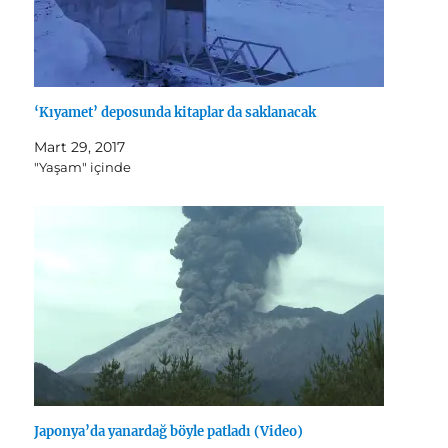
‘Kıyamet’ deposunda kitaplar da saklanacak
Mart 29, 2017
"Yaşam" içinde
Japonya’da yanardağ böyle patladı (Video)