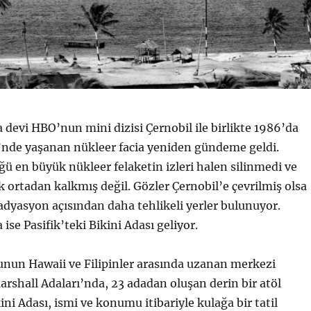
evi HBO’nun mini dizisi Çernobil ile birlikte 1986’da
i’nde yaşanan nükleer facia yeniden gündeme geldi.
 en büyük nükleer felaketin izleri halen silinmedi ve
ik ortadan kalkmış değil. Gözler Çernobil’e çevrilmiş olsa
dyasyon açısından daha tehlikeli yerler bulunuyor.
ise Pasifik’teki Bikini Adası geliyor.
unun Hawaii ve Filipinler arasında uzanan merkezi
shall Adaları’nda, 23 adadan oluşan derin bir atöl
ini Adası, ismi ve konumu itibariyle kulağa bir tatil