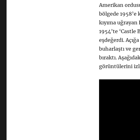
Amerikan ordusu,
bölgede 1958’e k
kıyıma uğrayan 
1954’te ‘Castle 
eşdeğerdi. Açığa
buharlaştı ve ge
bıraktı. Aşağıda
görüntülerini izl