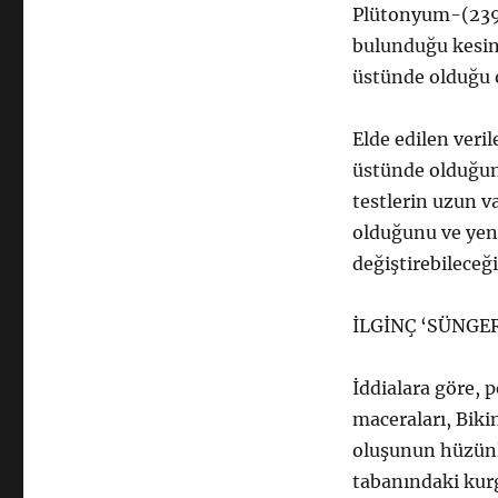
Plütonyum-(239,
bulunduğu kesin 
üstünde olduğu o
Elde edilen veril
üstünde olduğuna
testlerin uzun v
olduğunu ve yeni
değiştirebileceği
İLGİNÇ ‘SÜNGE
İddialara göre, 
maceraları, Biki
oluşunun hüzünl
tabanındaki kur