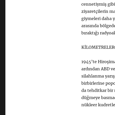
Bikini
cennetiymiş gibi
Adası
ziyaretçilerin m
için
giymeleri daha y
arasında bölgede
bıraktığı radyoak
KİLOMETRELER
1945’te Hiroşim
ardından ABD ve
silahlanma yarış
birbirlerine pop
da tehditkar bir
düğmeye basmadıl
nükleer kudretler