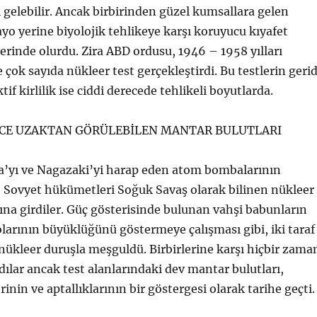
 gelebilir. Ancak birbirinden güzel kumsallara gelen
ayo yerine biyolojik tehlikeye karşı koruyucu kıyafet
erinde olurdu. Zira ABD ordusu, 1946 – 1958 yılları
 çok sayıda nükleer test gerçekleştirdi. Bu testlerin geri
tif kirlilik ise ciddi derecede tehlikeli boyutlarda.
CE UZAKTAN GÖRÜLEBİLEN MANTAR BULUTLARI
a’yı ve Nagazaki’yi harap eden atom bombalarının
 Sovyet hükümetleri Soğuk Savaş olarak bilinen nükleer
ına girdiler. Güç gösterisinde bulunan vahşi babunların
olarının büyüklüğünü göstermeye çalışması gibi, iki taraf
 nükleer duruşla meşguldü. Birbirlerine karşı hiçbir zama
ar ancak test alanlarındaki dev mantar bulutları,
inin ve aptallıklarının bir göstergesi olarak tarihe geçti.