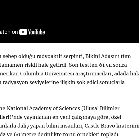
 sebep olduğu radyoaktif serpinti, Bikini Adasını tüm
n tamamen riskli hale getirdi. Son testten 61 yıl sonra
erikan Columbia Üniversitesi araştırmacıları, adada hal
n radyasyon seviyelerine ilişkin şok edici sonuçlarla
he National Academy of Sciences (Ulusal Bilimler
ileri)’nde yayınlanan en yeni çalışmaya göre, özel
larla dalış yapan bilim insanları, Castle Bravo kraterini
da ve 60 metre derinlikte tortu örnekleri topladı.