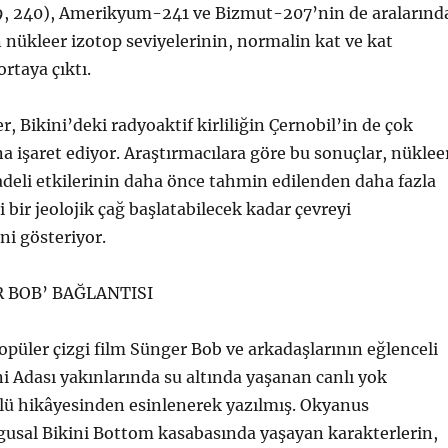
 240), Amerikyum-241 ve Bizmut-207’nin de aralarınd
nükleer izotop seviyelerinin, normalin kat ve kat
rtaya çıktı.
er, Bikini’deki radyoaktif kirliliğin Çernobil’in de çok
 işaret ediyor. Araştırmacılara göre bu sonuçlar, nüklee
adeli etkilerinin daha önce tahmin edilenden daha fazla
 bir jeolojik çağ başlatabilecek kadar çevreyi
ni gösteriyor.
R BOB’ BAĞLANTISI
popüler çizgi film Sünger Bob ve arkadaşlarının eğlenceli
ni Adası yakınlarında su altında yaşanan canlı yok
ü hikâyesinden esinlenerek yazılmış. Okyanus
gusal Bikini Bottom kasabasında yaşayan karakterlerin,