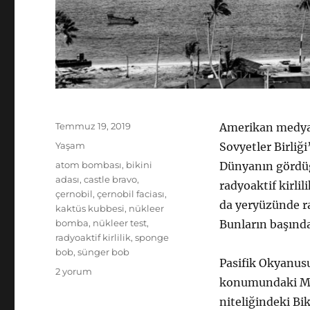
Yayın
Temmuz 19, 2019
Amerikan medya d
tarihi
Kategoriler
Yaşam
Sovyetler Birliğ
Etiketler
atom bombası
,
bikini
Dünyanın gördüğü
adası
,
castle bravo
,
radyoaktif kirlil
çernobil
,
çernobil faciası
,
da yeryüzünde ra
kaktüs kubbesi
,
nükleer
bomba
,
nükleer test
,
Bunların başında 
radyoaktif kirlilik
,
sponge
bob
,
sünger bob
Pasifik Okyanus
Çernobil’den
2 yorum
konumundaki Mar
daha
tehlikeli:
niteliğindeki Bik