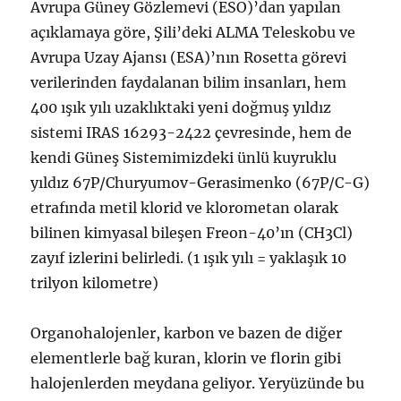
Avrupa Güney Gözlemevi (ESO)’dan yapılan
açıklamaya göre, Şili’deki ALMA Teleskobu ve
Avrupa Uzay Ajansı (ESA)’nın Rosetta görevi
verilerinden faydalanan bilim insanları, hem
400 ışık yılı uzaklıktaki yeni doğmuş yıldız
sistemi IRAS 16293-2422 çevresinde, hem de
kendi Güneş Sistemimizdeki ünlü kuyruklu
yıldız 67P/Churyumov-Gerasimenko (67P/C-G)
etrafında metil klorid ve klorometan olarak
bilinen kimyasal bileşen Freon-40’ın (CH3Cl)
zayıf izlerini belirledi. (1 ışık yılı = yaklaşık 10
trilyon kilometre)
Organohalojenler, karbon ve bazen de diğer
elementlerle bağ kuran, klorin ve florin gibi
halojenlerden meydana geliyor. Yeryüzünde bu