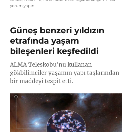
ışık
yorum yapın
yılı
uzakta
‘yaşam’
Güneş benzeri yıldızın
izi
için
etrafında yaşam
bileşenleri keşfedildi
ALMA Teleskobu’nu kullanan
gökbilimciler yaşamın yapı taşlarından
bir maddeyi tespit etti.