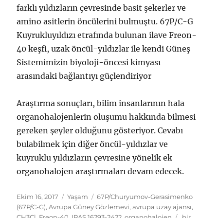
farklı yıldızların çevresinde basit şekerler ve
amino asitlerin öncülerini bulmuştu. 67P/C-G
Kuyrukluyıldızı etrafında bulunan ilave Freon-
40 keşfi, uzak öncül-yıldızlar ile kendi Güneş
Sistemimizin biyoloji-öncesi kimyası
arasındaki bağlantıyı güçlendiriyor
Araştırma sonuçları, bilim insanlarının hala
organohalojenlerin oluşumu hakkında bilmesi
gereken şeyler olduğunu gösteriyor. Cevabı
bulabilmek için diğer öncül-yıldızlar ve
kuyruklu yıldızların çevresine yönelik ek
organohalojen araştırmaları devam edecek.
Yayın
Kategoriler
Etiketler
Ekim 16, 2017
Yaşam
67P/Churyumov-Gerasimenko
tarihi
(67P/C-G)
,
Avrupa Güney Gözlemevi
,
avrupa uzay ajansı
,
400
CH3Cl
,
Freon-40
,
IRAS 16293-2422
,
organohalojen
bir