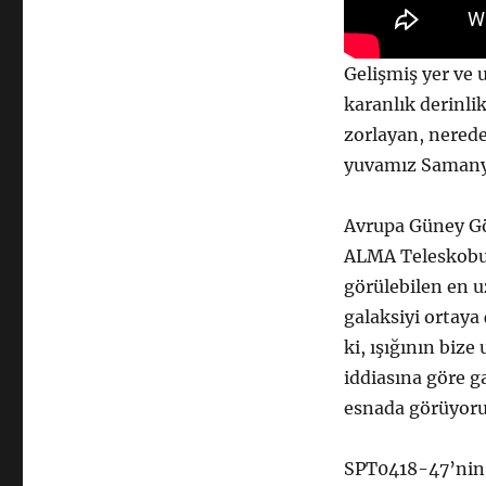
için
Gelişmiş yer ve 
karanlık derinlik
zorlayan, nerede
yuvamız Samanyo
Avrupa Güney Gö
ALMA Teleskobu’
görülebilen en 
galaksiyi ortaya
ki, ışığının bize
iddiasına göre g
esnada görüyoru
SPT0418-47’nin 