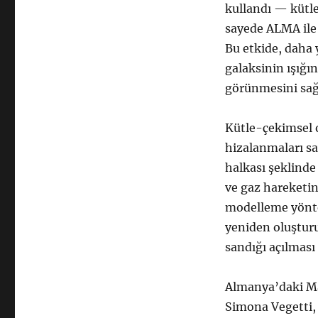
kullandı — kütl
sayede ALMA ile 
Bu etkide, daha 
galaksinin ışığı
görünmesini sa
Kütle-çekimsel 
hizalanmaları sa
halkası şeklinde
ve gaz hareketin
modelleme yöntem
yeniden oluşturu
sandığı açılması 
Almanya’daki Ma
Simona Vegetti,