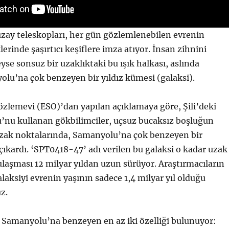
uzay teleskopları, her gün gözlemlenebilen evrenin
lerinde şaşırtıcı keşiflere imza atıyor. İnsan zihnini
yse sonsuz bir uzaklıktaki bu ışık halkası, aslında
lu’na çok benzeyen bir yıldız kümesi (galaksi).
zlemevi (ESO)’dan yapılan açıklamaya göre, Şili’deki
nu kullanan gökbilimciler, uçsuz bucaksız boşluğun
uzak noktalarında, Samanyolu’na çok benzeyen bir
 çıkardı. ‘SPT0418-47’ adı verilen bu galaksi o kadar uzak
 ulaşması 12 milyar yıldan uzun sürüyor. Araştırmacıların
alaksiyi evrenin yaşının sadece 1,4 milyar yıl olduğu
z.
Samanyolu’na benzeyen en az iki özelliği bulunuyor: