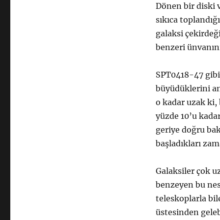
Dönen bir diski 
sıkıca toplandığı
galaksi çekirde
benzeri ünvanını
SPT0418-47 gibi 
büyüdüklerini an
o kadar uzak ki,
yüzde 10’u kadar
geriye doğru bak
başladıkları zam
Galaksiler çok 
benzeyen bu nesn
teleskoplarla b
üstesinden geleb