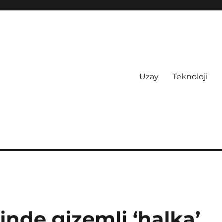
Uzay
Teknoloji
inde gizemli ‘halka’