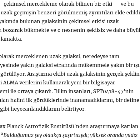
e-çekimsel mercekleme olarak bilinen bir etki — ve bu
uzak geçmişin benzeri görülmemiş ayrıntıları elde edildi
yakında bulunan galaksinin çekimsel etkisi uzak
nı bozarak bükmekte ve o nesnenin şekilsiz ve daha büyü
ğlamakta.
olarak merceklenen uzak galaksi, neredeyse tam
yesinde yakın galaksi etrafında mükemmele yakın bir ışı
 görülüyor. Araştırma ekibi uzak galaksinin gerçek şeklin
i ALMA verilerini kullanarak yeni bir bilgisayar
i ile ortaya çıkardı. Bilim insanları, SPT0418-47’nin
lan halini ilk gördüklerinde inanamadıklarını, bir define
gibi heyecanlandıklarını belirtiyor.
x Planck Astrofizik Enstitüsü’nden araştırmaya katılan
 “
Bulduğumuz şey oldukça şaşırtıcıydı; yüksek oranda yıldız