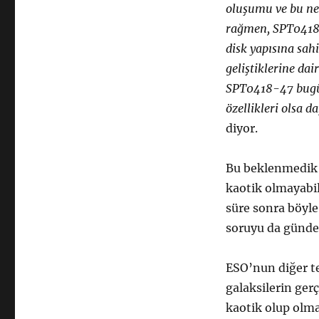
oluşumu ve bu ned
rağmen,
SPT0418-
disk yapısına sahi
geliştiklerine da
SPT0418-47 bugün
özellikleri olsa 
diyor.
Bu beklenmedik k
kaotik olmayabil
süre sonra böyle
soruyu da günde
ESO’nun diğer te
galaksilerin ger
kaotik olup olma