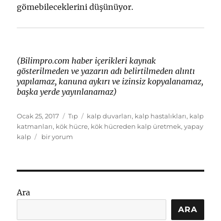
gömebileceklerini düşünüyor.
(Bilimpro.com haber içerikleri kaynak
gösterilmeden ve yazarın adı belirtilmeden alıntı
yapılamaz, kanuna aykırı ve izinsiz kopyalanamaz,
başka yerde yayınlanamaz)
Yayın
Kategoriler
Etiketler
Ocak 25, 2017
Tıp
kalp duvarları
,
kalp hastalıkları
,
kalp
tarihi
katmanları
,
kök hücre
,
kök hücreden kalp üretmek
,
yapay
Kök
kalp
bir yorum
hücreler
ile
yeni
kalp
üretecekler
Ara
için
ARA