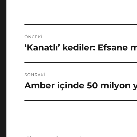
Yazı
ÖNCEKI
gezinmesi
‘Kanatlı’ kediler: Efsane 
Önceki
yazı:
SONRAKI
Amber içinde 50 milyon y
Sonraki
yazı: