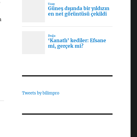
p
n
Tweets by bilimpro