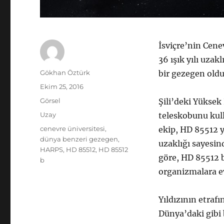
İsviçre’nin Cene
36 ışık yılı uzak
Yazar
Gökhan Öztürk
bir gezegen oldu
Yayın
Ekim 25, 2016
tarihi
Biçim
Görsel
Şili’deki Yüksek
Kategoriler
Uzay
teleskobunu kul
Etiketler
cenevre üniversitesi
,
ekip, HD 85512 
dünya benzeri gezegen
,
uzaklığı sayesind
HARPS
,
HD 85512
,
HD 85512
göre, HD 85512 b
b
organizmalara ev
Yıldızının etra
Dünya’daki gibi 