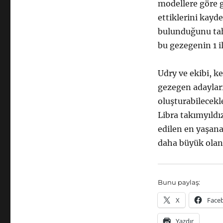
modellere göre g
ettiklerini kayd
bulunduğunu tah
bu gezegenin 1 i
Udry ve ekibi, k
gezegen adayları
oluşturabilecekle
Libra takımyıldı
edilen en yaşana
daha büyük olan
Bunu paylaş:
X
Face
Yazdır