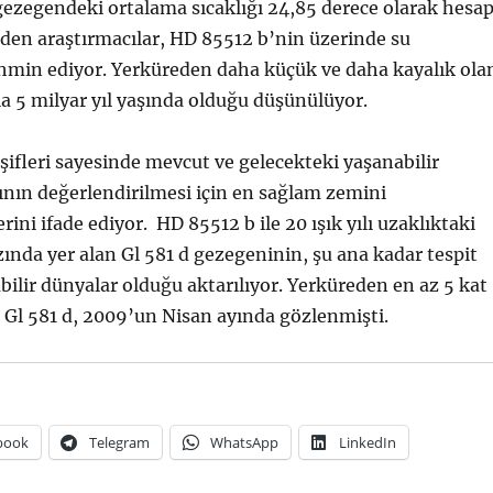
ezegendeki ortalama sıcaklığı 24,85 derece olarak hesa
eden araştırmacılar, HD 85512 b’nin üzerinde su
min ediyor. Yerküreden daha küçük ve daha kayalık ola
la 5 milyar yıl yaşında olduğu düşünülüyor.
eşifleri sayesinde mevcut ve gelecekteki yaşanabilir
nın değerlendirilmesi için en sağlam zemini
rini ifade ediyor. HD 85512 b ile 20 ışık yılı uzaklıktaki
zında yer alan Gl 581 d gezegeninin, şu ana kadar tespit
bilir dünyalar olduğu aktarılıyor. Yerküreden en az 5 kat
 Gl 581 d, 2009’un Nisan ayında gözlenmişti.
book
Telegram
WhatsApp
LinkedIn