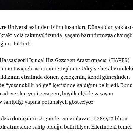
vre Üniversitesi’nden bilim insanları, Dünya’dan yaklaşı
lıktaki Vela takımyıldızında, yaşam barındırmaya elverişli
ğunu bildirdi.
 Hassasiyetli Işınsal Hız Gezegen Araştırmacısı (HARPS)
lanan İsviçreli astronom Stephane Udry ve beraberindek
yıldızının etrafında dönen gezegenin, kendi güneşinden
e “yaşanabilir bölge” içerisinde kaldığını belirledi. Buna
 adı verilen yeni gezegen, büyük ölçüde yaşayan
 sahipliği yapma potansiyeli gösteriyor.
fındaki dönüşünü 54 günde tamamlayan HD 85512 b’nin
bir atmosfere sahip olduğu belirtiliyor. Ellerindeki temel