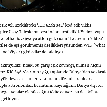
şık yılı uzaklıktaki ‘KIC 8462852’ kod adlı yıldız,
pler Uzay Teleskobu tarafından keşfedildi. Yıldızı tespit
betha Boyajiya’ya atfen gök cismi ‘Tabby’nin Yıldızı’
rilse de eşi görülmemiş özellikleri yüzünden WTF (What
ne böyle?) gibi adlar da takılıyor.
kımyıldızı’ndaki bu garip ışık kaynağı, bilinen hiçbir
yor. KIC 8462852’nin ışığı, toplamda Dünya’dan yaklaşık
yük devasa cisimler tarafından düzenli aralıklarla
beple astronomlar, kesintinin kaynağının Dünya dışı bir
ega-yapılar olabileceğini iddia ediyor. Bu da akıllara
 getiriyor.