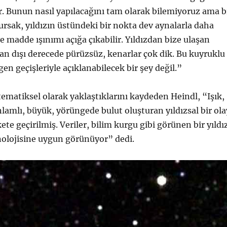
lir. Bunun nasıl yapılacağını tam olarak bilemiyoruz ama b
sak, yıldızın üstündeki bir nokta dev aynalarla daha
r ve madde ışınımı açığa çıkabilir. Yıldızdan bize ulaşan
ağan dışı derecede pürüzsüz, kenarlar çok dik. Bu kuyruklu
gen geçişleriyle açıklanabilecek bir şey değil.”
tematiksel olarak yaklaştıklarını kaydeden Heindl, “Işık,
nlamlı, büyük, yörüngede bulut oluşturan yıldızsal bir ola
te geçirilmiş. Veriler, bilim kurgu gibi görünen bir yıldı
nolojisine uygun görünüyor” dedi.