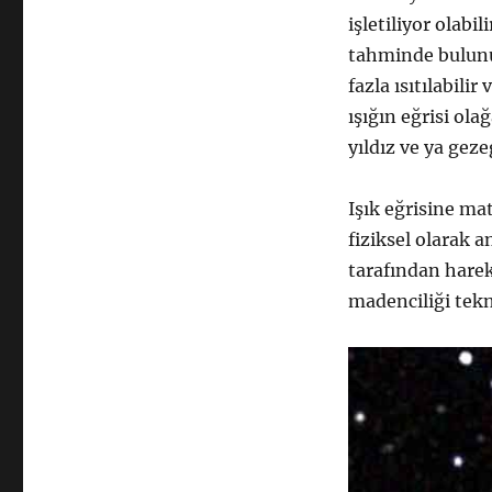
işletiliyor olabi
tahminde bulunur
fazla ısıtılabili
ışığın eğrisi ol
yıldız ve ya geze
Işık eğrisine ma
fiziksel olarak a
tarafından hareke
madenciliği tek