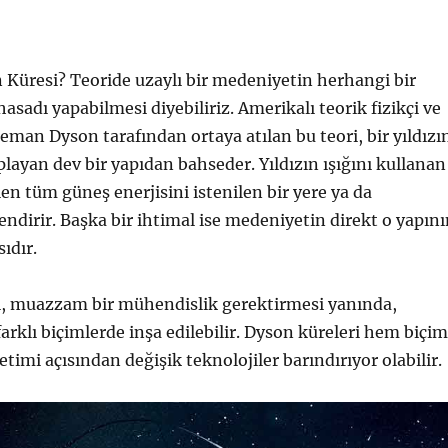
 Küresi? Teoride uzaylı bir medeniyetin herhangi bir
hasadı yapabilmesi diyebiliriz. Amerikalı teorik fizikçi ve
man Dyson tarafından ortaya atılan bu teori, bir yıldızı
layan dev bir yapıdan bahseder. Yıldızın ışığını kullanan
len tüm güneş enerjisini istenilen bir yere ya da
endirir. Başka bir ihtimal ise medeniyetin direkt o yapın
ıdır.
i, muazzam bir mühendislik gerektirmesi yanında,
arklı biçimlerde inşa edilebilir. Dyson küreleri hem biçim
timi açısından değişik teknolojiler barındırıyor olabilir.