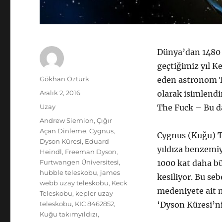
Dünya’dan 1480 ı
geçtiğimiz yıl Ke
Yazar
Gökhan Öztürk
eden astronom Ta
Yayın
Aralık 2, 2016
olarak isimlendi
tarihi
Kategoriler
Uzay
The Fuck – Bu da 
Etiketler
Andrew Siemion
,
Çığır
Açan Dinleme
,
Cygnus
,
Cygnus (Kuğu) Ta
Dyson Küresi
,
Eduard
yıldıza benzemi
Heindl
,
Freeman Dyson
,
Furtwangen Üniversitesi
,
1000 kat daha bü
hubble teleskobu
,
james
kesiliyor. Bu se
webb uzay teleskobu
,
Keck
medeniyete ait m
Teleskobu
,
kepler uzay
teleskobu
,
KIC 8462852
,
‘Dyson Küresi’ni
Kuğu takımyıldızı
,