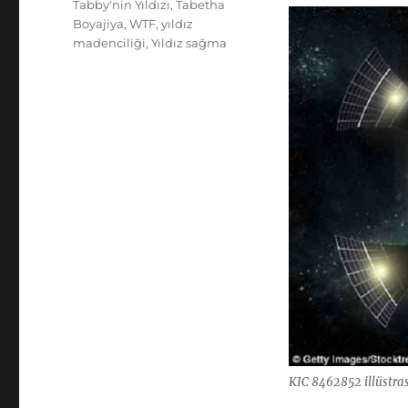
Tabby'nin Yıldızı
,
Tabetha
Boyajiya
,
WTF
,
yıldız
madenciliği
,
Yıldız sağma
KIC 8462852 illüstra