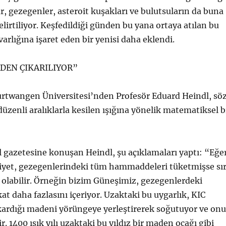
ar, gezegenler, asteroit kuşakları ve bulutsuların da buna
elirtiliyor. Keşfedildiği günden bu yana ortaya atılan bu
 varlığına işaret eden bir yenisi daha eklendi.
DEN ÇIKARILIYOR”
rtwangen Üniversitesi’nden Profesör Eduard Heindl, sö
düzenli aralıklarla kesilen ışığına yönelik matematiksel b
il gazetesine konuşan Heindl, şu açıklamaları yaptı: “Eğe
iyet, gezegenlerindeki tüm hammaddeleri tüketmişse sı
ş olabilir. Örneğin bizim Güneşimiz, gezegenlerdeki
at daha fazlasını içeriyor. Uzaktaki bu uygarlık, KIC
ardığı madeni yörüngeye yerleştirerek soğutuyor ve onu
ir. 1400 ışık yılı uzaktaki bu yıldız bir maden ocağı gibi