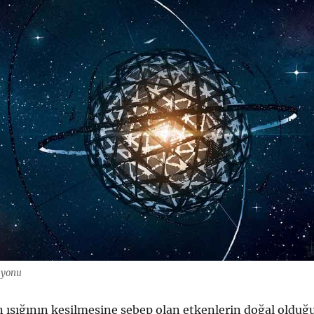
syonu
ışığının kesilmesine sebep olan etkenlerin doğal olduğu