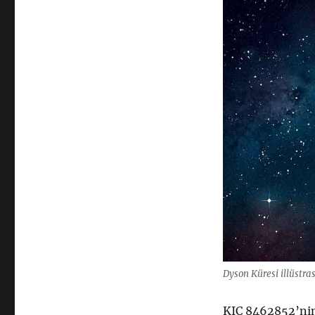
Dyson Küresi illüstra
KIC 8462852’nin 