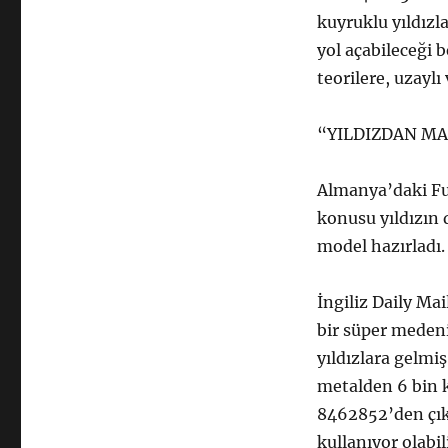
kuyruklu yıldızl
yol açabileceği b
teorilere, uzaylı
“YILDIZDAN MA
Almanya’daki Fu
konusu yıldızın 
model hazırladı.
İngiliz Daily Ma
bir süper meden
yıldızlara gelmi
metalden 6 bin k
8462852’den çık
kullanıyor olabil