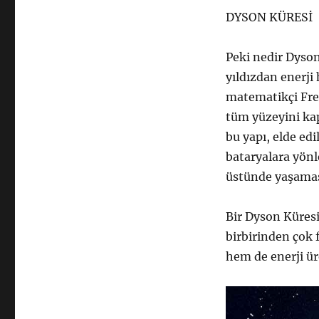
DYSON KÜRESİ
Peki nedir Dyson
yıldızdan enerji 
matematikçi Free
tüm yüzeyini kap
bu yapı, elde edi
bataryalara yönl
üstünde yaşamas
Bir Dyson Küres
birbirinden çok f
hem de enerji üre