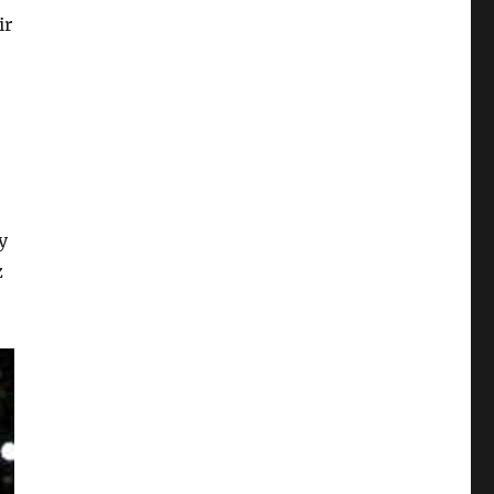
ir
y
z