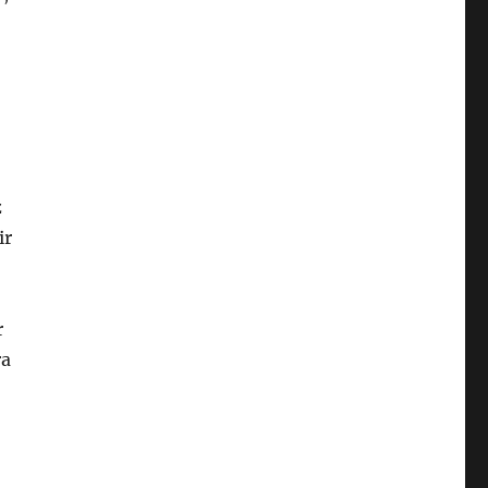
z
ir
r
ra