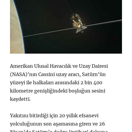
Amerikan Ulusal Havacılık ve Uzay Dairesi
(NASA)’nın Cassini uzay aracı, Satürn’ün
yüzeyi ile halkaları arasındaki 2 bin 400
kilometre genişliğindeki boşluğun sesini
kaydetti.
Yakıtını bitirdiği için 20 yıllık efsanevi
yolculuğunun son aşamasına giren ve 26
Nisan’da Satürn’e doğru ‘intihar’ dalışına