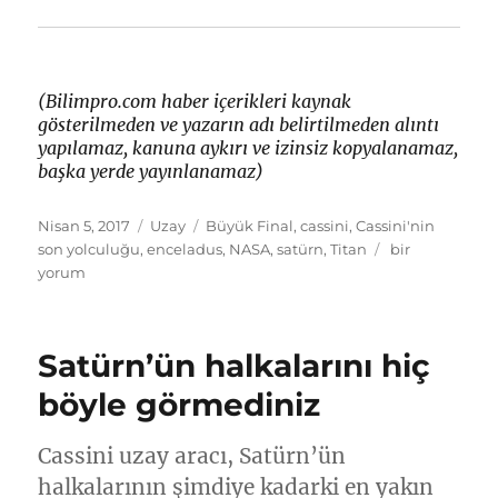
(Bilimpro.com haber içerikleri kaynak
gösterilmeden ve yazarın adı belirtilmeden alıntı
yapılamaz, kanuna aykırı ve izinsiz kopyalanamaz,
başka yerde yayınlanamaz)
Yayın
Kategoriler
Etiketler
Nisan 5, 2017
Uzay
Büyük Final
,
cassini
,
Cassini'nin
tarihi
Satürn’e
son yolculuğu
,
enceladus
,
NASA
,
satürn
,
Titan
bir
kamikaze
yorum
dalışı
yapacak
(Video)
Satürn’ün halkalarını hiç
için
böyle görmediniz
Cassini uzay aracı, Satürn’ün
halkalarının şimdiye kadarki en yakın