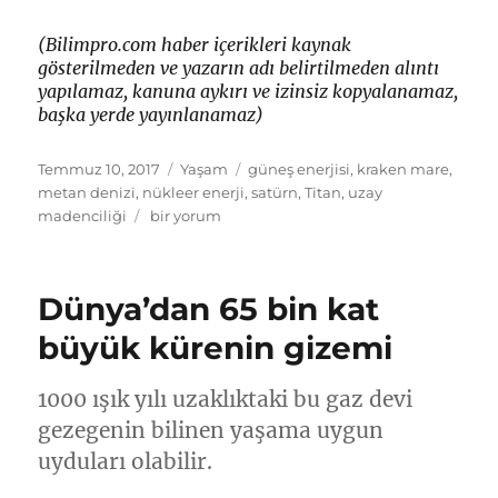
(Bilimpro.com haber içerikleri kaynak
gösterilmeden ve yazarın adı belirtilmeden alıntı
yapılamaz, kanuna aykırı ve izinsiz kopyalanamaz,
başka yerde yayınlanamaz)
Yayın
Kategoriler
Etiketler
Temmuz 10, 2017
Yaşam
güneş enerjisi
,
kraken mare
,
tarihi
metan denizi
,
nükleer enerji
,
satürn
,
Titan
,
uzay
Araştırma:
madenciliği
bir yorum
Titan’da
300
milyon
Dünya’dan 65 bin kat
insan
yaşayabilir
büyük kürenin gizemi
için
1000 ışık yılı uzaklıktaki bu gaz devi
gezegenin bilinen yaşama uygun
uyduları olabilir.