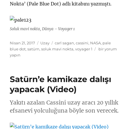
Nokta’ (Pale Blue Dot) adlı kitabını yazmıştı.
Soluk mavi nokta, Dünya – Voyager 1
Yayın
Kategoriler
Etiketler
Nisan 21, 2017
Uzay
carl sagan
,
cassini
,
NASA
,
pale
tarihi
Soluk
blue dot
,
satürn
,
soluk mavi nokta
,
voyager 1
bir yorum
mavi
yapın
nokta:
Dünya
için
Satürn’e kamikaze dalışı
yapacak (Video)
Yakıtı azalan Cassini uzay aracı 20 yıllık
efsanevi yolculuğuna böyle son verecek.