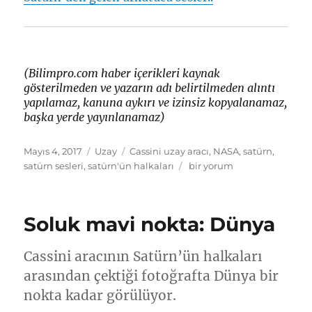
(Bilimpro.com haber içerikleri kaynak
gösterilmeden ve yazarın adı belirtilmeden alıntı
yapılamaz, kanuna aykırı ve izinsiz kopyalanamaz,
başka yerde yayınlanamaz)
Yayın
Kategoriler
Etiketler
Mayıs 4, 2017
Uzay
Cassini uzay aracı
,
NASA
,
satürn
,
tarihi
Cassini,
satürn sesleri
,
satürn'ün halkaları
bir yorum
Satürn’den
ses
kaydı
Soluk mavi nokta: Dünya
yolladı
için
Cassini aracının Satürn’ün halkaları
arasından çektiği fotoğrafta Dünya bir
nokta kadar görülüyor.