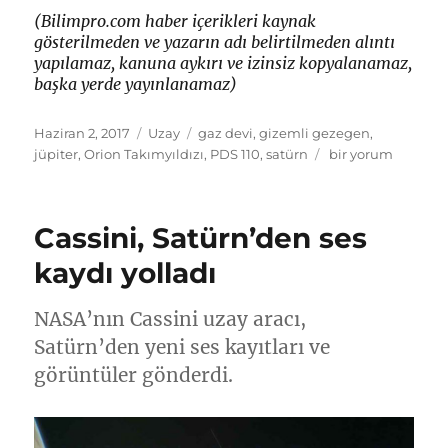
(Bilimpro.com haber içerikleri kaynak
gösterilmeden ve yazarın adı belirtilmeden alıntı
yapılamaz, kanuna aykırı ve izinsiz kopyalanamaz,
başka yerde yayınlanamaz)
Yayın
Kategoriler
Etiketler
Haziran 2, 2017
Uzay
gaz devi
,
gizemli gezegen
,
tarihi
Dünya’dan
jüpiter
,
Orion Takımyıldızı
,
PDS 110
,
satürn
bir yorum
65
bin
kat
Cassini, Satürn’den ses
büyük
kürenin
kaydı yolladı
gizemi
için
NASA’nın Cassini uzay aracı,
Satürn’den yeni ses kayıtları ve
görüntüler gönderdi.